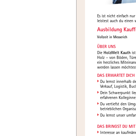
Es ist nicht einfach nu
leistest auch du einen
Ausbildung Kauf
Vollzeit in Messerich
ÜBER UNS
Die
HolzWelt Kauth
ist
Holz – von Böden, Türe
ein herzliches Miteina
werden lassen möchtest
DAS ERWARTET DICH
Du lernst innerhalb d
Verkauf, Logistik, B
Dein Schwerpunkt lieg
erfahrenen Kolleginne
Du vertiefst den Umg
betrieblichen Organi
Du lernst unser umfa
DAS BRINGST DU MIT
Interesse an kaufmän