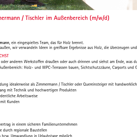
ermann / Tischler im Außenbereich (m/w/d)
kmann
, ein eingespieltes Team, das für Holz brennt.
raußen, wir verwandeln Ideen in greifbare Ergebnisse aus Holz, die überzeugen un
CHST
z oder anderen Werkstoffen draußen oder auch drinnen und siehst am Ende, was d
ußenbereich: Holz- und WPC-Terrassen bauen, Sichtschutzzäune, Carports und 
dung idealerweise als Zimmermann / Tischler oder Quereinsteiger mit handwerklic
ang mit Technik und hochwertigen Produkten
dentliche Arbeitsweise
 mit Kunden
svertrag in einem sicheren Familienunternehmen
 durch regionale Baustellen
n bzw. Umwandlung in Urlaubstage möglich