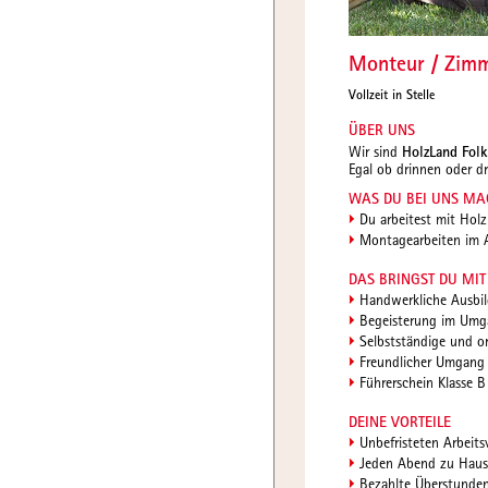
Monteur / Zimm
Vollzeit in Stelle
ÜBER UNS
Wir sind
HolzLand Fol
Egal ob drinnen oder d
WAS DU BEI UNS MA
Du arbeitest mit Hol
Montagearbeiten im A
DAS BRINGST DU MIT
Handwerkliche Ausbil
Begeisterung im Umg
Selbstständige und or
Freundlicher Umgang
Führerschein Klasse B
DEINE VORTEILE
Unbefristeten Arbeit
Jeden Abend zu Hause
Bezahlte Überstunde