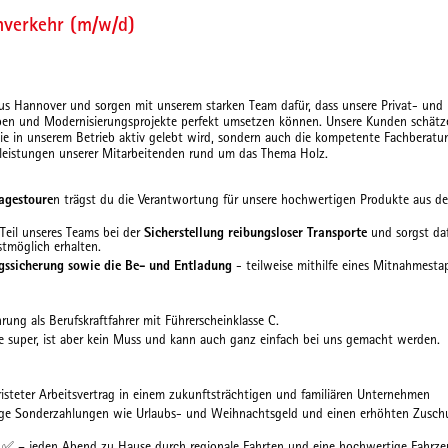
verkehr (m/w/d)
s Hannover und sorgen mit unserem starken Team dafür, dass unsere Privat- und 
ben und Modernisierungsprojekte perfekt umsetzen können. Unsere Kunden schätze
die in unserem Betrieb aktiv gelebt wird, sondern auch die kompetente Fachberatu
leistungen unserer Mitarbeitenden rund um das Thema Holz.
agestoure
n trägst du die Verantwortung für unsere hochwertigen Produkte aus d
 Teil unseres Teams bei der
Sicherstellung reibungsloser Transporte
und sorgst daf
stmöglich erhalten.
gssicherung sowie die Be- und Entladung
- teilweise mithilfe eines Mitnahmestap
rung als Berufskraftfahrer mit Führerscheinklasse C.
re super, ist aber kein Muss und kann auch ganz einfach bei uns gemacht werden.
isteter Arbeitsvertrag in einem zukunftsträchtigen und familiären Unternehmen
lige Sonderzahlungen wie Urlaubs- und Weihnachtsgeld und einen erhöhten Zuschu
g
✅
– jeden Abend zu Hause durch regionale Fahrten und eine hochwertige Fahrzeug