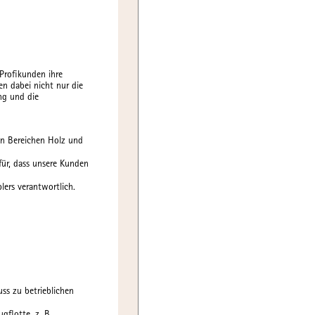
Profikunden ihre
n dabei nicht nur die
ng und die
en Bereichen Holz und
ür, dass unsere Kunden
lers verantwortlich.
ss zu betrieblichen
flotte, z. B.