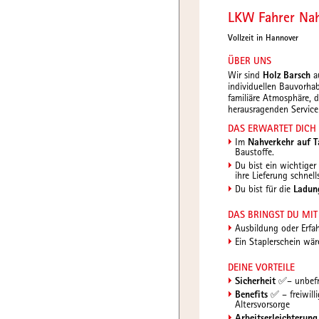
LKW Fahrer Nah
Vollzeit in Hannover
ÜBER UNS
Wir sind
Holz Barsch
au
individuellen Bauvorha
familiäre Atmosphäre, 
herausragenden Service
DAS ERWARTET DICH
Im
Nahverkehr auf T
Baustoﬀe.
Du bist ein wichtiger
ihre Lieferung schnell
Du bist für die
Ladun
DAS BRINGST DU MIT
Ausbildung oder Erfah
Ein Staplerschein wä
DEINE VORTEILE
Sicherheit
✅
– unbefr
Benefits
✅
– freiwil
Altersvorsorge
Arbeitserleichterun